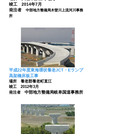
竣工 2014年7月
発注者
中部地方整備局木曽川上流河川事務
所
平成22年度東海環状養老JCT・Eランプ
高架橋床板工事
場所 養老郡養老町直江
竣工 2012年3月
中部地方整備局岐阜国道事務所
発注者