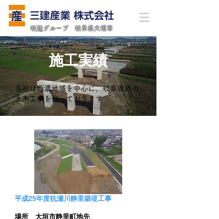
岐建グループ 岐阜県大垣市
施工実績
当社は西濃地域を中心に、岐阜県内の
土木工事を行っております
平成25年度杭瀬川静里築堤工事
場所 大垣市静里町地先