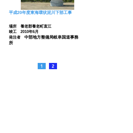
平成20年度東海環状泥川下部工事
場所 養老郡養老町直江
竣工 2010年6月
中部地方整備局岐阜国道事務
発注者
所
1
2
企業情報
事業紹介​
会社概要
土木事業
グループ企業
建設機械施工
SDGsへの取組
運送事業
行動計画